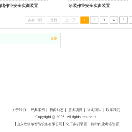
抽堵作业安全实训装置
吊装作业安全实训装置
共有10页
首页
上一页
1
2
3
4
5
更多
化器1号楼320
703号
关于我们
|
经典案例
|
新闻动态
|
服务项目
|
咨询团队
|
联系我们
Copyright @
2026
. All rights reserved.
【山东欧倍尔智能设备有限公司】化工实训装置，特种作业考培装置