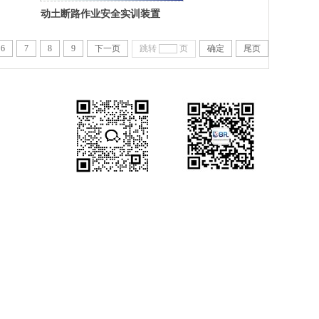
动土断路作业安全实训装置
6
7
8
9
下一页
跳转
页
确定
尾页
官方客服
微信公众号