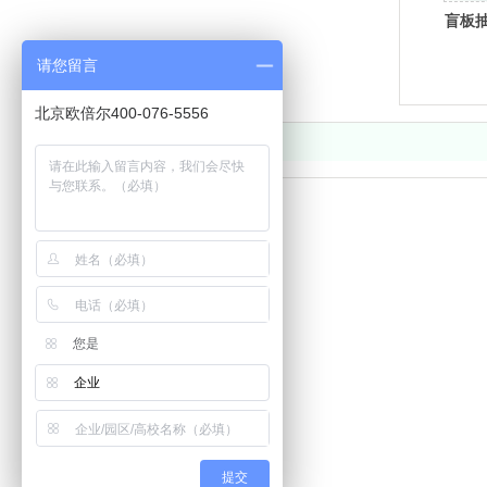
盲板
请您留言
北京欧倍尔400-076-5556
标题
网站首页
电 话：400-076-5556
产品中心
解决方案
地 址：
山东省德州市齐河县高新技术开发区齐鲁科技小镇孵
新闻中心
关于我们
版权所有：山东欧倍尔智能设备有限公司
鲁ICP备2023018
联系我们
您是
企业
提交