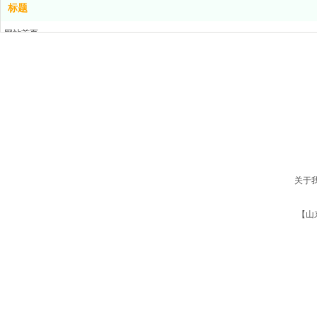
标题
网站首页
电 话：400-076-5556
产品中心
解决方案
地 址：
山东省德州市齐河县高新技术开发区齐鲁科技小镇孵化器1号楼3
新闻中心
关于我们
版权所有：山东欧倍尔智能设备有限公司
鲁ICP备2023018703号
联系我们
关于
【山