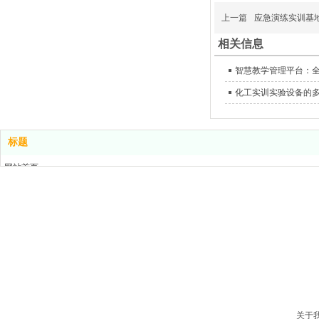
上一篇
应急演练实训基
相关信息
智慧教学管理平台：
化工实训实验设备的
标题
网站首页
电 话：400-076-5556
产品中心
解决方案
地 址：
山东省德州市齐河县高新技术开发区齐鲁科技小镇孵化器1号楼3
新闻中心
关于我们
版权所有：山东欧倍尔智能设备有限公司
鲁ICP备2023018703号
联系我们
关于